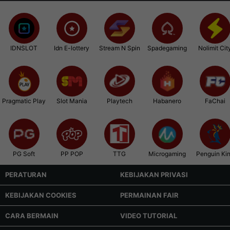
IDNSLOT
Idn E-lottery
Stream N Spin
Spadegaming
Nolimit Cit
Pragmatic Play
Slot Mania
Playtech
Habanero
FaChai
PG Soft
PP POP
TTG
Microgaming
Penguin Ki
PERATURAN
KEBIJAKAN PRIVASI
KEBIJAKAN COOKIES
PERMAINAN FAIR
CARA BERMAIN
VIDEO TUTORIAL