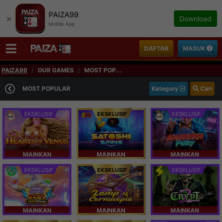
PAIZA99
×
Download
Mobile App
DAFTAR
MASUK
PAIZA99
OUR GAMES
MOST POP...
MOST POPULAR
Kategory
Cari
EKSKLUSIF
EKSKLUSIF
EKSKLUSIF
MAINKAN
MAINKAN
MAINKAN
EKSKLUSIF
EKSKLUSIF
EKSKLUSIF
MAINKAN
MAINKAN
MAINKAN